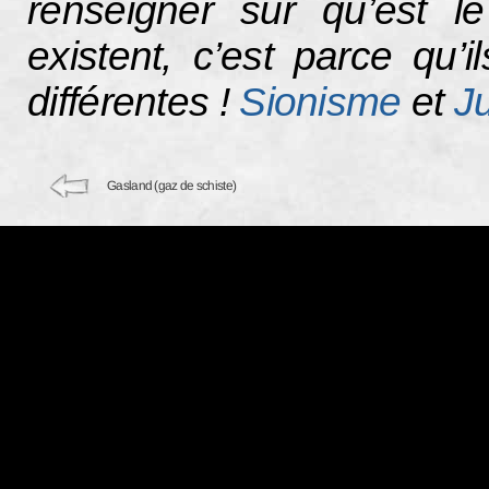
renseigner sur qu’est l
existent, c’est parce qu’
différentes !
Sionisme
et
J
Gasland (gaz de schiste)