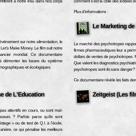
’infiltrent à notre insu dans nos corps
comment il est la cible des lobbies d
Plus d’informations :
Le Marketing de 
vènement sur notre alimentation, le
Le marché des psychotropes rapporte 
Let’s Make Money. Le film suit notre
firmes pharmaceutiques leur a permis
nancier mondial. Ce documentaire
dollars de ventes de psychotropes.
m à démonter les bases du système
Que valent les diagnostics psychiatri
mographiques et écologiques.
psychotropes sont-ils sans danger?
Ce documentaire révèle les faits der
e de L’Education
Zeitgeist (Les fi
pas attentifs en cours, ou sont mal-
seurs ? Parfois parce qu’ils sont
tage » ou de test de Q.I. à l’école,
nière, ce qui pénalise les meilleurs