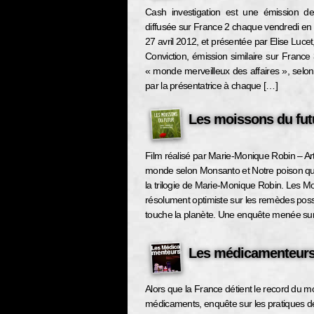
Cash investigation est une émission de t
diffusée sur France 2 chaque vendredi en 
27 avril 2012, et présentée par Elise Luce
Conviction, émission similaire sur France 
« monde merveilleux des affaires », selo
par la présentatrice à chaque […]
Les moissons du fut
Film réalisé par Marie-Monique Robin – A
monde selon Monsanto et Notre poison quot
la trilogie de Marie-Monique Robin. Les M
résolument optimiste sur les remèdes possib
touche la planète. Une enquête menée sur
Les médicamenteur
Alors que la France détient le record du
médicaments, enquête sur les pratiques de