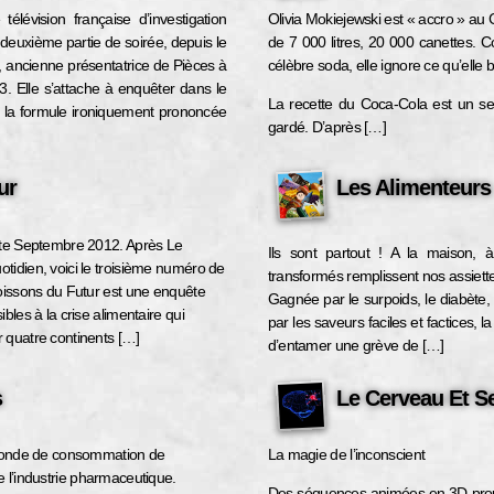
élévision française d’investigation
Olivia Mokiejewski est « accro » au
deuxième partie de soirée, depuis le
de 7 000 litres, 20 000 canettes.
t, ancienne présentatrice de Pièces à
célèbre soda, elle ignore ce qu’elle
3. Elle s’attache à enquêter dans le
La recette du Coca-Cola est un secr
n la formule ironiquement prononcée
gardé. D’après […]
ur
Les Alimenteurs
rte Septembre 2012. Après Le
Ils sont partout ! A la maison, à
idien, voici le troisième numéro de
transformés remplissent nos assiett
oissons du Futur est une enquête
Gagnée par le surpoids, le diabète
les à la crise alimentaire qui
par les saveurs faciles et factices, 
 quatre continents […]
d’entamer une grève de […]
s
Le Cerveau Et 
 monde de consommation de
La magie de l’inconscient
 l’industrie pharmaceutique.
Des séquences animées en 3D prou