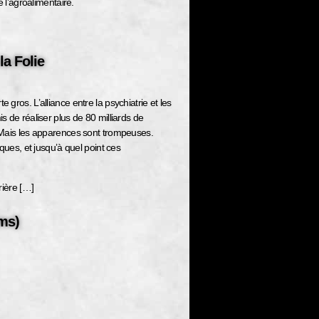
e l’agroalimentaire.
la Folie
gros. L’alliance entre la psychiatrie et les
 de réaliser plus de 80 milliards de
 Mais les apparences sont trompeuses.
ques, et jusqu’à quel point ces
rière […]
lms)