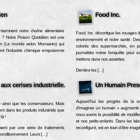
ien
Food Inc.
taminent notre chaîne alimentaire
Food, Inc. décortique les rouages d
és ? Notre Poison Quotidien est une
environnement et notre santé. D
n (Le monde selon Monsanto) qui
colorés des supermarchés, en pa
t l’industrie chimique empoisonne
journaliste mène l’enquête pour 
mettons dans nos assiettes.
Derrière les […]
 aux cerises industrielle.
Un Humain Presq
Aujourd’hui les progrès de la sc
e ainsi que les conservateurs. Mais
d’imaginer un humain « augmenté ».
ent dans les produits industriels que
nous avons la possibilité de modifi
là !
et nos petits-enfants. Dans les labo
sent par une série de traitements
reconfiguré, est en train d’être imag
 conditionnement. Leurs […]