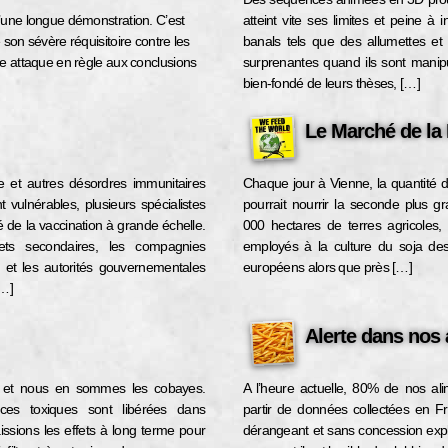
’une longue démonstration. C’est
atteint vite ses limites et peine 
son sévère réquisitoire contre les
banals tels que des allumettes et
e attaque en règle aux conclusions
surprenantes quand ils sont manip
bien-fondé de leurs thèses, […]
Le Marché de la
e et autres désordres immunitaires
Chaque jour à Vienne, la quantité de
 vulnérables, plusieurs spécialistes
pourrait nourrir la seconde plus g
 de la vaccination à grande échelle.
000 hectares de terres agricoles, 
ets secondaires, les compagnies
employés à la culture du soja des
 et les autorités gouvernementales
européens alors que près […]
[…]
Alerte dans nos 
s et nous en sommes les cobayes.
A l’heure actuelle, 80% de nos ali
es toxiques sont libérées dans
partir de données collectées en F
ssions les effets à long terme pour
dérangeant et sans concession expl