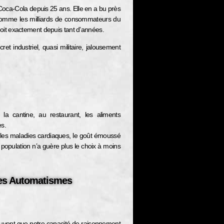
 Coca-Cola depuis 25 ans. Elle en a bu près
 Comme les milliards de consommateurs du
 boit exactement depuis tant d’années.
et industriel, quasi militaire, jalousement
 la cantine, au restaurant, les aliments
es.
, les maladies cardiaques, le goût émoussé
la population n’a guère plus le choix à moins
Ses Automatismes
vent que notre capacité de raisonnement