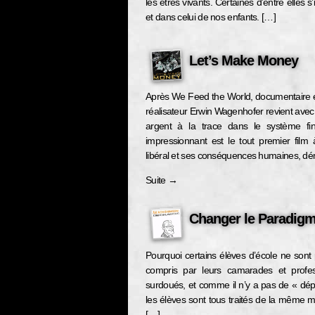
les êtres vivants. Certaines d’entre elles s
et dans celui de nos enfants. […]
Let’s Make Money
Après We Feed the World, documentaire é
réalisateur Erwin Wagenhofer revient avec 
argent à la trace dans le système fi
impressionnant est le tout premier fil
libéral et ses conséquences humaines, dé
Suite
→
Changer le Paradigm
Pourquoi certains élèves d’école ne sont 
compris par leurs camarades et profes
surdoués, et comme il n’y a pas de « dépis
les élèves sont tous traités de la même ma
[…]