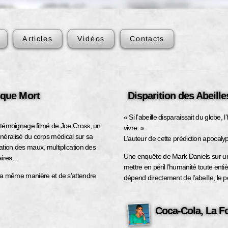
Articles
Vidéos
Contacts
sque Mort
Disparition des Abeille
« Si l’abeille disparaissait du globe
e témoignage filmé de Joe Cross, un
vivre. »
néralisé du corps médical sur sa
L’auteur de cette prédiction apocalyp
ation des maux, multiplication des
Une enquête de Mark Daniels sur un
daires…
mettre en péril l’humanité toute entiè
 la même manière et de s’attendre
dépend directement de l’abeille, le po
Coca-Cola, La F