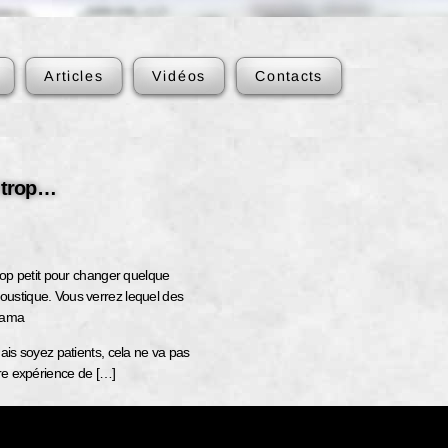
Articles
Vidéos
Contacts
t trop…
rop petit pour changer quelque
ustique. Vous verrez lequel des
 Lama
ais soyez patients, cela ne va pas
ère expérience de […]