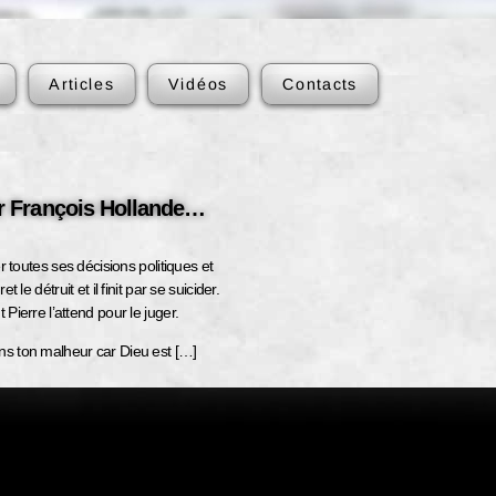
Articles
Vidéos
Contacts
ur François Hollande…
r toutes ses décisions politiques et
 le détruit et il finit par se suicider.
Pierre l’attend pour le juger.
ns ton malheur car Dieu est […]