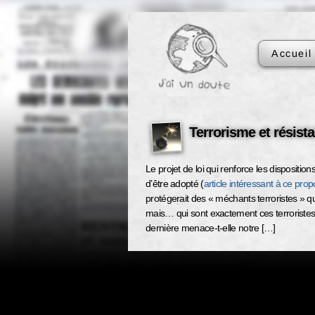
Accueil
Terrorisme et résis
Le projet de loi qui renforce les dispositions
d’être adopté (
article intéressant à ce propo
protégerait des « méchants terroristes » qui
mais… qui sont exactement ces terroristes v
dernière menace-t-elle notre […]