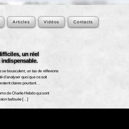
Articles
Vidéos
Contacts
ficiles, un réel
 indispensable.
s se bousculent, un tas de réflexions
ité d’analyser quoi que ce soit
estent claires pourtant…
oms de Charlie Hebdo qui sont
ssion bafouée […]